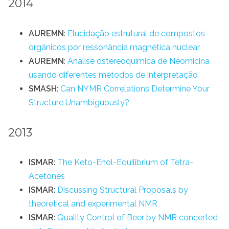
2014
AUREMN
:
Elucidação estrutural de compostos
orgânicos por ressonância magnética nuclear
AUREMN
:
Análise dstereoquímica de Neomicina
usando diferentes métodos de interpretação
SMASH
:
Can NYMR Correlations Determine Your
Structure Unambiguously?
2013
ISMAR
:
The Keto-Enol-Equilibrium of Tetra-
Acetones
ISMAR
:
Discussing Structural Proposals by
theoretical and experimental NMR
ISMAR
:
Quality Control of Beer by NMR concerted