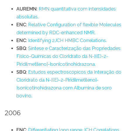
AUREMN
:
RMN quantitativa com intensidades
absolutas.
ENC
:
Relative Configuration of flexible Molecules
determined by RDC-enhanced NMR.
ENC
:
Identifying 2JCH HMBC Correlations.
SBQ
:
Síntese e Caracterização das Propriedades
Físico-Químicas do Cloridrato da N-[(E)-2-
Piridilmetileno]-Isonicotinohidrazona.
SBQ
:
Estudos espectroscópicos da Interação do
Cloridrato da N-[(E)-2-Piridilmetileno]-
Isonicotinohidrazona com Albumina de soro
bovino.
2006
ENC
:
Differentiating long range JCH Correlations.